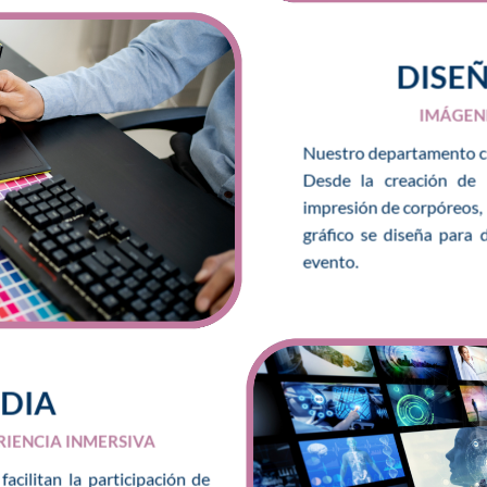
DISE
IMÁGEN
Nuestro departamento cre
Desde la creación de l
impresión de corpóreos, 
gráfico se diseña para 
evento.
DIA
RIENCIA INMERSIVA
acilitan la participación de