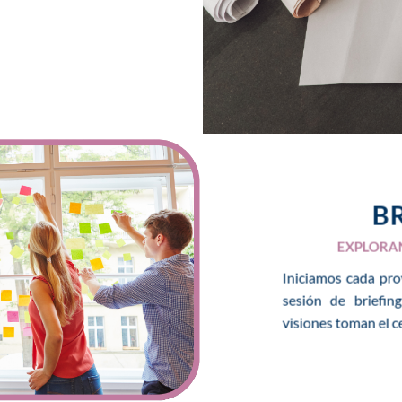
B
EXPLORA
Iniciamos cada pr
sesión de briefin
visiones toman el c