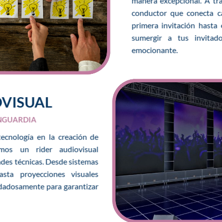
manera excepcional. A tra
conductor que conecta c
primera invitación hasta
sumergir a tus invitad
emocionante.
OVISUAL
NGUARDIA
ecnología en la creación de
lamos un rider audiovisual
ades técnicas. Desde sistemas
sta proyecciones visuales
idadosamente para garantizar